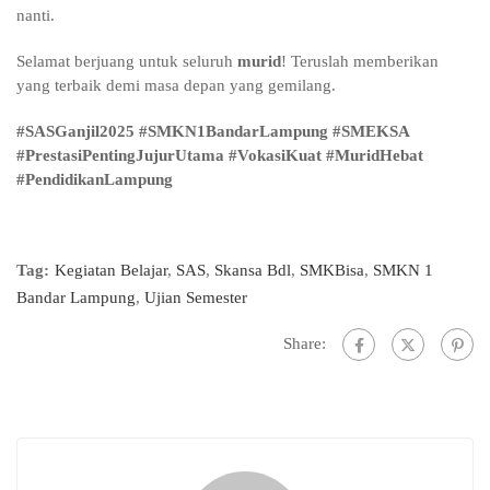
nanti.
Selamat berjuang untuk seluruh
murid
! Teruslah memberikan
yang terbaik demi masa depan yang gemilang.
#SASGanjil2025 #SMKN1BandarLampung #SMEKSA
#PrestasiPentingJujurUtama #VokasiKuat #MuridHebat
#PendidikanLampung
Tag:
Kegiatan Belajar
,
SAS
,
Skansa Bdl
,
SMKBisa
,
SMKN 1
Bandar Lampung
,
Ujian Semester
Share: