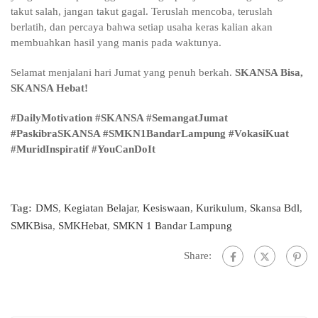
takut salah, jangan takut gagal. Teruslah mencoba, teruslah
berlatih, dan percaya bahwa setiap usaha keras kalian akan
membuahkan hasil yang manis pada waktunya.
Selamat menjalani hari Jumat yang penuh berkah.
SKANSA Bisa,
SKANSA Hebat!
#DailyMotivation #SKANSA #SemangatJumat
#PaskibraSKANSA #SMKN1BandarLampung #VokasiKuat
#MuridInspiratif #YouCanDoIt
Tag:
DMS
,
Kegiatan Belajar
,
Kesiswaan
,
Kurikulum
,
Skansa Bdl
,
SMKBisa
,
SMKHebat
,
SMKN 1 Bandar Lampung
Share: